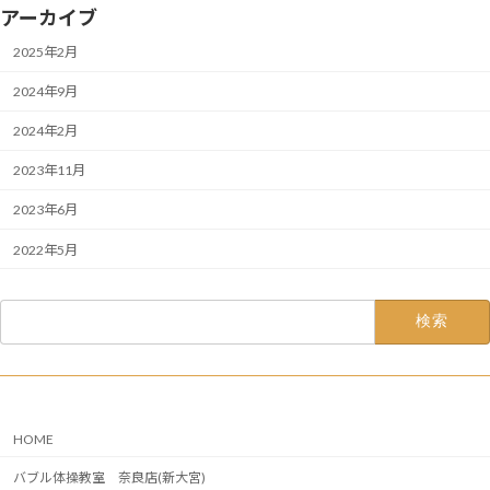
アーカイブ
2025年2月
2024年9月
2024年2月
2023年11月
2023年6月
2022年5月
検
索:
HOME
バブル体操教室 奈良店(新大宮)